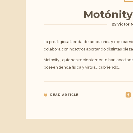
Motónity
By
Victor 
La prestigiosa tienda de accesorios y equipami
colabora con nosotros aportando distintas piez
Motónity , quienes recientemente han apostado
poseen tienda física y virtual, cubriendo…
roundedfacebook
r
READ ARTICLE