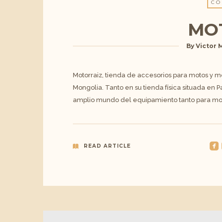
CO
MO
By
Victor 
Motorraiz, tienda de accesorios para motos y m
Mongolia. Tanto en su tienda física situada en
amplio mundo del equipamiento tanto para mo
roundedfacebook
r
READ ARTICLE