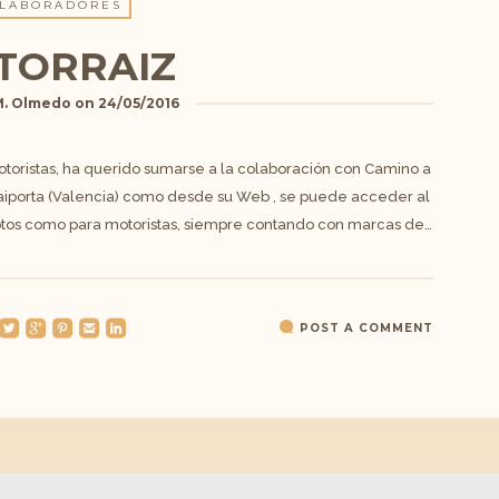
LABORADORES
TORRAIZ
M. Olmedo
on
24/05/2016
otoristas, ha querido sumarse a la colaboración con Camino a
 Paiporta (Valencia) como desde su Web , se puede acceder al
tos como para motoristas, siempre contando con marcas de…
oundedtwitterbird
roundedgoogleplus
roundedpinterest
roundedemail
roundedlinkedin
POST A COMMENT