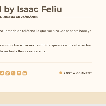
l by Isaac Feliu
M. Olmedo
on
24/05/2016
na llamada de teléfono, la que me hizo Carlos ahora hace ya
e sus muchas experiencias moto viajeras con una «llamada»
«llamada» le llevó a recorrer la…
oundedtwitterbird
roundedgoogleplus
roundedpinterest
roundedemail
roundedlinkedin
POST A COMMENT