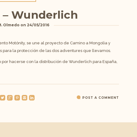
 – Wunderlich
M. Olmedo
on
24/05/2016
ento Motónity, se une al proyecto de Camino a Mongolia y
as para la protección de las dos adventures que llevamos.
 por hacerse con la distribución de Wunderlich para España,
oundedtwitterbird
roundedgoogleplus
roundedpinterest
roundedemail
roundedlinkedin
POST A COMMENT